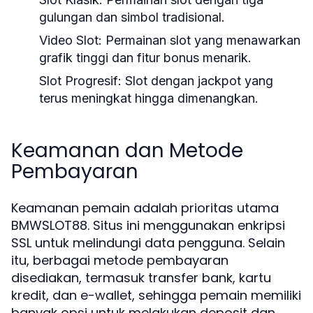
gulungan dan simbol tradisional.
Video Slot:
Permainan slot yang menawarkan
grafik tinggi dan fitur bonus menarik.
Slot Progresif:
Slot dengan jackpot yang
terus meningkat hingga dimenangkan.
Keamanan dan Metode
Pembayaran
Keamanan pemain adalah prioritas utama
BMWSLOT88. Situs ini menggunakan enkripsi
SSL untuk melindungi data pengguna. Selain
itu, berbagai metode pembayaran
disediakan, termasuk transfer bank, kartu
kredit, dan e-wallet, sehingga pemain memiliki
banyak opsi untuk melakukan deposit dan