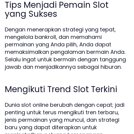
Tips Menjadi Pemain Slot
yang Sukses
Dengan menerapkan strategi yang tepat,
mengelola bankroll, dan memahami
permainan yang Anda pilih, Anda dapat
memaksimalkan pengalaman bermain Anda.
Selalu ingat untuk bermain dengan tanggung
jawab dan menjadikannya sebagai hiburan.
Mengikuti Trend Slot Terkini
Dunia slot online berubah dengan cepat; jadi
penting untuk terus mengikuti tren terbaru,
jenis permainan yang muncul, dan strategi
baru yang dapat diterapkan untuk