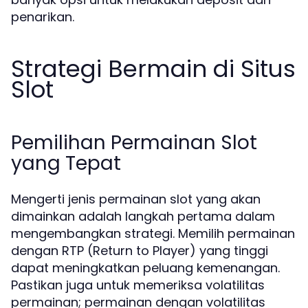
penarikan.
Strategi Bermain di Situs
Slot
Pemilihan Permainan Slot
yang Tepat
Mengerti jenis permainan slot yang akan
dimainkan adalah langkah pertama dalam
mengembangkan strategi. Memilih permainan
dengan RTP (Return to Player) yang tinggi
dapat meningkatkan peluang kemenangan.
Pastikan juga untuk memeriksa volatilitas
permainan; permainan dengan volatilitas