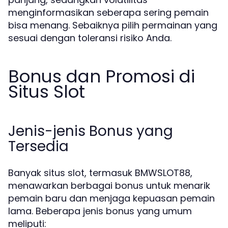
menginformasikan seberapa sering pemain
bisa menang. Sebaiknya pilih permainan yang
sesuai dengan toleransi risiko Anda.
Bonus dan Promosi di
Situs Slot
Jenis-jenis Bonus yang
Tersedia
Banyak situs slot, termasuk BMWSLOT88,
menawarkan berbagai bonus untuk menarik
pemain baru dan menjaga kepuasan pemain
lama. Beberapa jenis bonus yang umum
meliputi: