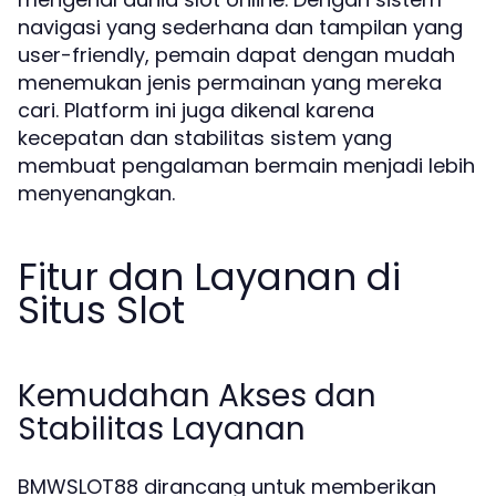
navigasi yang sederhana dan tampilan yang
user-friendly, pemain dapat dengan mudah
menemukan jenis permainan yang mereka
cari. Platform ini juga dikenal karena
kecepatan dan stabilitas sistem yang
membuat pengalaman bermain menjadi lebih
menyenangkan.
Fitur dan Layanan di
Situs Slot
Kemudahan Akses dan
Stabilitas Layanan
BMWSLOT88 dirancang untuk memberikan